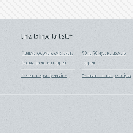
Links to Important Stuff
Фильмы формата avi скачать
50 на 50 музыка скачать
бесплатно через торрент
торрент
Скачать rhapsody альбом
Уменьшение скидка 6 букв