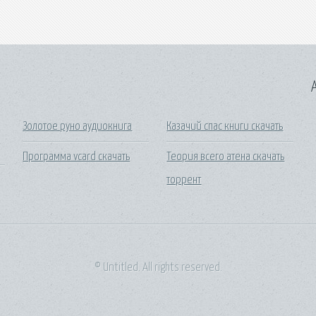
A
Золотое руно аудиокнига
Казачий спас книги скачать
Программа vcard скачать
Теория всего атена скачать
торрент
© Untitled. All rights reserved.