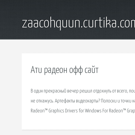
zaacohquun.curtika.co
Ати радеон офф сайт
В один прекрасный вечер решил отдохнуть от всего, по
не откажусь. Артефакты видеокарты? Полоски и точки на
Radeon™ Graphics Drivers for Windows For Radeon™ Grap