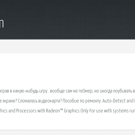
m
играв в какую-нибудь игру…вообще сам не геймер, но иногда поубивать 
 экране? Сломалась видеокарта? Пособие по ремонту. Auto-Detect and I
hics and Processors with Radeon™ Graphics Only For use with systems ru