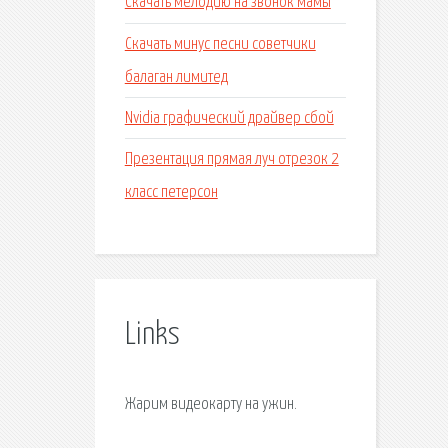
Скачать мелодию на звонок мамы
Скачать минус песни советчики
балаган лимитед
Nvidia графический драйвер сбой
Презентация прямая луч отрезок 2
класс петерсон
Links
Жарим видеокарту на ужин.