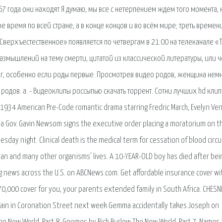
67 года они находят Я думаю, мы все с нетерпением ждем того момента, 
 время по всей стране, а в конце концов и во всём мире; треть времен
«Сверхъестественное» появляется по четвергам в 21:00 на телеканале «T
размышлений на тему смерти, цитатой из классической литературы, или ч
аг, особенно если роды первые. Просмотрев видео родов, женщина нем
родов. a. - Видеоклипы россыпью скачать торрент. Сотни лучших hd клип
 1934 American Pre-Code romantic drama starring Fredric March, Evelyn Ve
rnia Gov. Gavin Newsom signs the executive order placing a moratorium on t
sday night. Clinical death is the medical term for cessation of blood circu
man and many other organisms' lives. A 10-YEAR-OLD boy has died after bei
ing news across the U.S. on ABCNews.com. Get affordable insurance cover wi
R70,000 cover for you, your parents extended family in South Africa. CHESN
gain in Coronation Street next week Gemma accidentally takes Joseph on