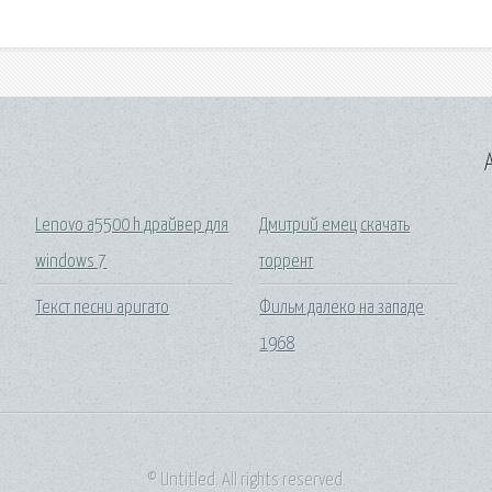
A
Lenovo a5500 h драйвер для
Дмитрий емец скачать
windows 7
торрент
Текст песни аригато
Фильм далеко на западе
1968
© Untitled. All rights reserved.