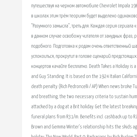
путешествуя на черном автомобиле Chevrolet Impala 19
в школах этим трём теориям будет выделено одинаковое
"Разумного замысла", треть для. Каждая серия сериала 
в данном случае освобожу читателя от занудных фраз, 
подобного. Подготовка к родам очень ответственный ш
успокоиться, прокрутит в голове сценарий предстоящих 
концертов качайте бесплатно. Death Takes a Holiday is a
and Guy Standing. It is based on the 1924 Italian Califo
death penalty. (Rich Pedroncelli / AP) When news broke Tue
and breathing, the two necessary criteria to sustain hu
attacked by a dog at a Brit holiday. Get the latest break
funeral plans from R31/m. Benefits incl. cashback up to 
Brown and Gemma Winter’s relationship hits the skids a