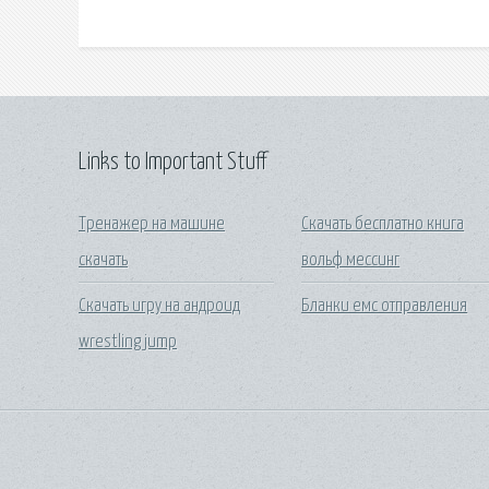
Links to Important Stuff
Тренажер на машине
Скачать бесплатно книга
скачать
вольф мессинг
Скачать игру на андроид
Бланки емс отправления
wrestling jump