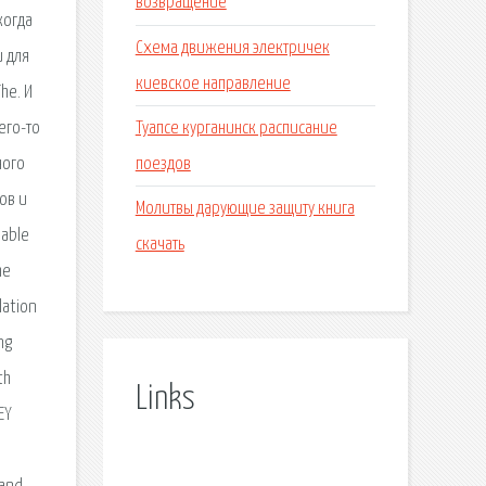
возвращение
когда
Схема движения электричек
и для
киевское направление
he. И
Туапсе курганинск расписание
его-то
поездов
ного
ов и
Молитвы дарующие защиту книга
nable
скачать
he
lation
ng
th
Links
EY