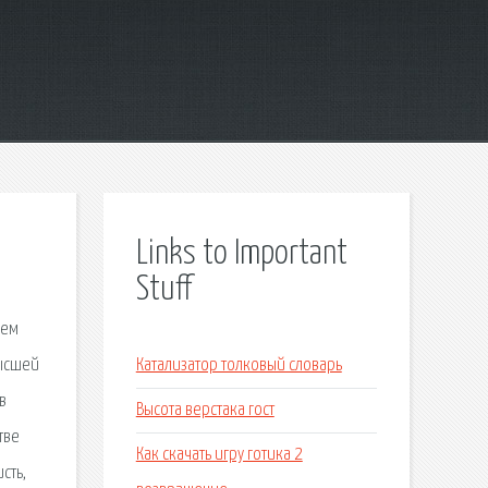
Links to Important
Stuff
ием
высшей
Катализатор толковый словарь
в
Высота верстака гост
тве
Как скачать игру готика 2
сть,