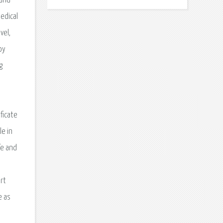
 and
edical
vel,
oy
g
ficate
le in
fe and
art
e as