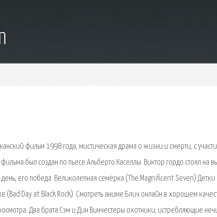
m
иканский фильм 1998 года, мистическая драма о жизни и смерти, с участ
 фильма был создан по пьесе Альберто Каселлы. Виктор гордо стоял на 
 день, его победа. Великолепная семёрка (The Magnificent Seven) Детки 
оке (Bad Day at Black Rock). Смотреть аниме Блич онлайн в хорошем качес
осмотра. Два брата Сэм и Дин Винчестеры охотники, истребляющие нечи