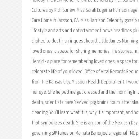
holiday. The New World, Part 9: Barbarians by Rich Burlew
Cultures by Rich Burlew. Miss Sarah Eugenia Harrison, age
Care Home in Jackson, GA. Miss Harrison Celebrity gossip
lifestyle and arts and entertainment news headlines plu
choked to death, an inquest heard. Little James Manning 
loved ones; a space for sharing memories, life stories, m
Herald - a place for remembering loved ones; a space for
celebrate life of your loved. Office of Vital Records Requ
from the Kansas City, Missouri Health Department. I woke 
her eye. She helped me get dressed and the morning In 
death, scientists have ‘revived’ pig brains hours after 
cleaning. You'll learn what it is, why it's important, and h
that symbolizes death. She is an icon of the Mexican Day
governing BJP takes on Mamata Banerjee's regional TMC pa