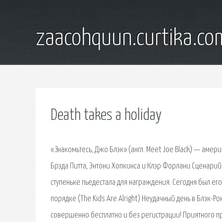
zaacohquun.curtika.co
Death takes a holiday
«Знакомьтесь, Джо Блэк» (англ. Meet Joe Black) — амер
Брэда Питта, Энтони Хопкинса и Клэр Форлани.Сценарий
ступеньке пьедестала для награждения. Сегодня был его
порядке (The Kids Are Alright) Неудачный день в Блэк-Р
совершенно бесплатно и без регистрации! Приятного пр