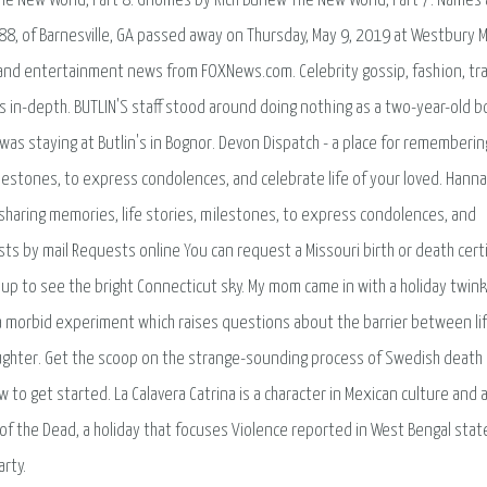
 The New World, Part 8: Gnomes by Rich Burlew The New World, Part 7: Names
 88, of Barnesville, GA passed away on Thursday, May 9, 2019 at Westbury M
 and entertainment news from FOXNews.com. Celebrity gossip, fashion, tra
s in-depth. BUTLIN'S staff stood around doing nothing as a two-year-old b
was staying at Butlin's in Bognor. Devon Dispatch - a place for rememberin
ilestones, to express condolences, and celebrate life of your loved. Hanna
 sharing memories, life stories, milestones, to express condolences, and
ests by mail Requests online You can request a Missouri birth or death certi
up to see the bright Connecticut sky. My mom came in with a holiday twink
a morbid experiment which raises questions about the barrier between li
slaughter. Get the scoop on the strange-sounding process of Swedish death
ow to get started. La Calavera Catrina is a character in Mexican culture and 
 of the Dead, a holiday that focuses Violence reported in West Bengal stat
rty.