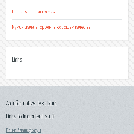
Песня счастье минусовка
Мумия скачать торрент в хорошем качестве
Links
An Informative Text Blurb
Links to Important Stuff
Поинт бланк форум