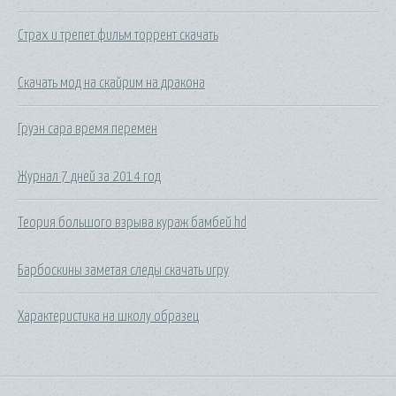
Страх и трепет фильм торрент скачать
Скачать мод на скайрим на дракона
Груэн сара время перемен
Журнал 7 дней за 2014 год
Теория большого взрыва кураж бамбей hd
Барбоскины заметая следы скачать игру
Характеристика на школу образец