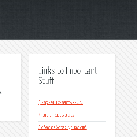
Links to Important
Stuff
в,
Д карнеги скачать книги
Книга в первый раз
Любая работа журнал спб