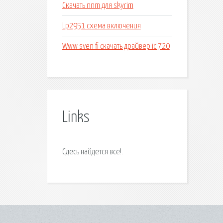
Скачать nnm для skyrim
Lp2951 схема включения
Www sven fi скачать драйвер ic 720
Links
Сдесь найдется все!.