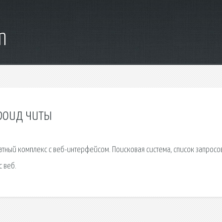
m
роид читы
тный комплекс с веб-интерфейсом. Поисковая сиcтема, список запросо
 веб.