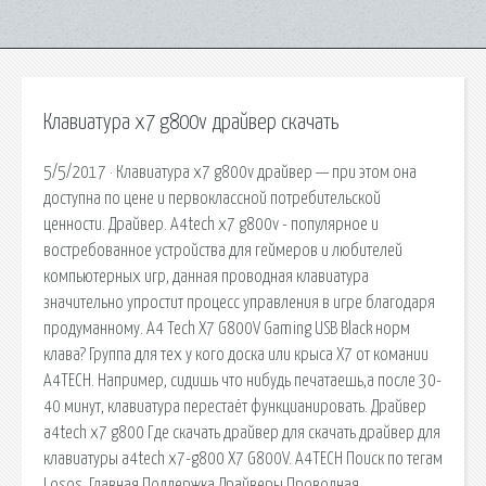
Клавиатура x7 g800v драйвер скачать
5/5/2017 · Клавиатура x7 g800v драйвер — при этом она
доступна по цене и первоклассной потребительской
ценности. Драйвер. A4tech x7 g800v - популярное и
востребованное устройства для геймеров и любителей
компьютерных игр, данная проводная клавиатура
значительно упростит процесс управления в игре благодаря
продуманному. A4 Tech X7 G800V Gaming USB Black норм
клава? Группа для тех у кого доска или крыса X7 от комании
A4TECH. Например, сидишь что нибудь печатаешь,а после 30-
40 минут, клавиатура перестаёт функцианировать. Драйвер
a4tech x7 g800 Где скачать драйвер для скачать драйвер для
клавиатуры a4tech x7-g800 X7 G800V. A4TECH Поиск по тегам
Losos. Главная Поддержка Драйверы Проводная