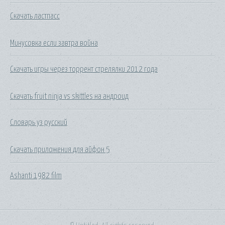
Скачать ластпасс
Минусовка если завтра война
Скачать игры через торрент стрелялки 2012 года
Скачать fruit ninja vs skittles на андроид
Словарь уз русский
Скачать приложения для айфон 5
Ashanti 1982 film