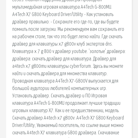
мультимедийная игровая клавиатура A4Tech G-800MU.
A4Tech X7 G800 Keyboard Driver/Utility - Как установить
драйвер правильно: - Сохраните его где-то, где вы будете
помнить после загрузки. Мы рекомендуем вам сохранить его
на рабочем столе, так что это будет легко найти. Где скачать
драйвер для клавиатуры x7 g800v клуб экспертов dns.
Клавиатура х 7 g 800 v драйвер youtube. 'золотые' драйвера:
драйвера: скачать драйвер для клавиатура. Драйвер для
a4tech x7 g800mu клавиатуры cyberforum. Здесь вы можете
найти и скачать драйвера для множества клавиатур.
Проводная клавиатура A4Tech X7-G800V выпускается для
большой аудитории любителей компьютерных игр.
Установить драйвер. Скачать драйвер и ПО Игровая
клавиатура A4Tech G-800MU продолжает лучшие традиции
игровых клавиатур X7. Как и ее предшественники, модель.
Скачать драйвер A4tech x7 g800v: A4Tech X7 G800 Keyboard
Driver/Utility; Уважаемый посетитель, по ссылке выше можно
скачать A4tech X7 клавиатура G800 драйвера. Скачивание