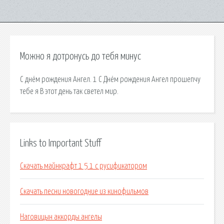
Можно я дотронусь до тебя минус
С днём рождения Ангел. 1 С Днём рождения Ангел прошепчу
тебе я В этот день так светел мир.
Links to Important Stuff
Скачать майнкрафт 1 5 1 с русификатором
Скачать песни новогодние из кинофильмов
Наговицын аккорды ангелы