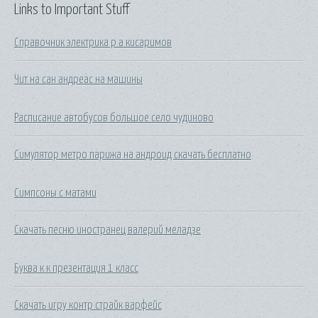
Links to Important Stuff
Справочник электрика р а кисаримов
Чит на сан андреас на машины
Расписание автобусов большое село чудиново
Симулятор метро парижа на андроид скачать бесплатно
Симпсоны с матами
Скачать песню иностранец валерий меладзе
Буква к к презентация 1 класс
Скачать игру контр страйк варфейс