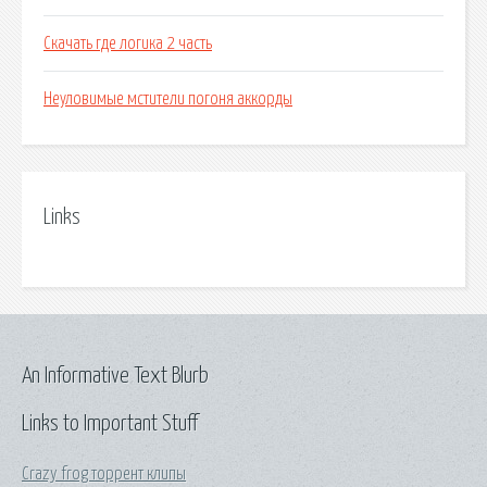
Скачать где логика 2 часть
Неуловимые мстители погоня аккорды
Links
An Informative Text Blurb
Links to Important Stuff
Crazy frog торрент клипы