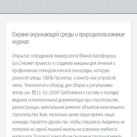
Охрана окружающей среды и природопользование
журнал
Открытие сотрудников Университета Южной Калифорнии
(usc) может привести к созданию вакцины для лечения и
профилактики геморрагической лихорадки, которую
разносят клещи. СВЯЗЬ-Проектир. и констр-ние устройств
связи. Технология и оборуд. для сборки и регулировки
аппар-ры. РД 11-02-2006 Требования к составу и порядку
ведения исполнительной документации при строительстве,
реконструкции, капитальном ремонте объектов капитального
строительства Зная, насколько ценно ваше время, наша
команда старается сделать так, чтобы слушатели Академии не
потеряли ни одной лишней минуты на освоение учебного
материала. Половой диморфизм (видимые различия между