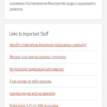
основании Постановления Мнистерства труда и социального
развития.
Links to Important Stuff
Автобус ставрополь феодосия расписание и маршрут
Детские игры квесты скачать с торрента
Не проходит индексация карт навител
Я так скучаю по тебе аккорды
Скачать мод на wot на лампочку
Nokia lumia 525 rm 998 прошивка