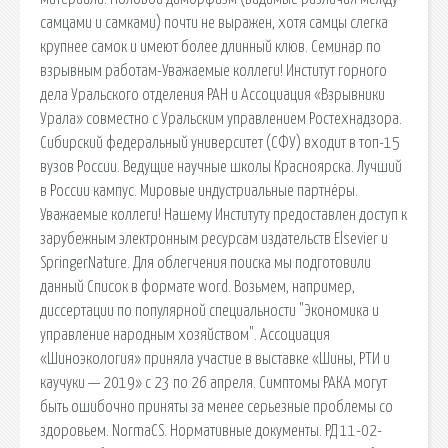
самцами и самками) почти не выражен, хотя самцы слегка
крупнее самок и имеют более длинный клюв. Семинар по
взрывным работам-Уважаемые коллеги! Институт горного
дела Уральского отделения РАН и Ассоциация «Взрывники
Урала» совместно с Уральским управлением Ростехнадзора.
Сибирский федеральный университет (СФУ) входит в топ-15
вузов России. Ведущие научные школы Красноярска. Лучший
в России кампус. Мировые индустриальные партнёры.
Уважаемые коллеги! Нашему Институту предоставлен доступ к
зарубежным электронным ресурсам издательств Elsevier и
SpringerNature. Для облегчения поиска мы подготовили
данный Список в формате word. Возьмем, например,
диссертации по популярной специальности "Экономика и
управление народным хозяйством". Ассоциация
«Шиноэкология» приняла участие в выставке «Шины, РТИ и
каучуки — 2019» с 23 по 26 апреля. Симптомы РАКА могут
быть ошибочно приняты за менее серьезные проблемы со
здоровьем. NormaCS. Нормативные документы. РД 11-02-