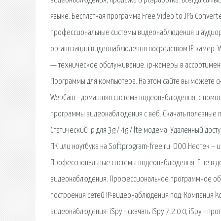
видеонаблюдения, продажа и разработка. Всегда самы
языке. Бесплатная программа Free Video to JPG Convert
профессиональные системы видеонаблюдения и аудиор
организации видеонаблюдения посредством IP-камер. 
— техническое обслуживание. ip-камеры в ассортимент
Программы для компьютера. На этом сайте вы можете ска
WebCam - домашняя система видеонаблюдения, с помощ
программы видеонаблюдения с веб. Скачать полезные п
Статический ip для 3g / 4g / lte модема. Удаленный до
ПК или ноутбука на Softprogram-free.ru. ООО Неотек – 
Профессиональные системы видеонаблюдения. Ещё в де
видеонаблюдения. Профессиональное программное обе
построения сетей IP-видеонаблюдения под. Компания k
видеонаблюдения. iSpy - скачать iSpy 7.2.0.0, iSpy - 