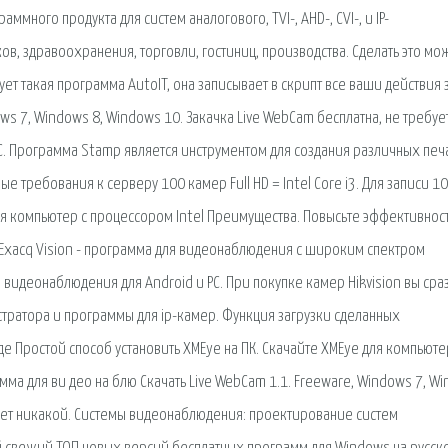
ного продукта для систем аналогового, TVI-, AHD-, CVI-, и IP-
, здравоохранения, торговли, гостиниц, производства. Сделать это мо
вует такая программа AutoIT, она записывает в скрипт все ваши действия 
ws 7, Windows 8, Windows 10. Закачка Live WebCam бесплатна, не требуе
. Программа Stamp является инструментом для создания различных печ
требования к серверу 100 камер Full HD = Intel Core i3. Для записи 1
тся компьютер с процессором Intel Преимущества. Повысьте эффективнос
Exacq Vision - программа для видеонаблюдения с широким спектром
видеонаблюдения для Android и PC. При покупке камер Hikvision вы сраз
тратора и программы для ip-камер. Функция загрузки сделанных
е Простой способ установить XMEye на ПК. Скачайте XMEye для компьюте
амма для ви део на блю Скачать Live WebCam 1.1. Freeware, Windows 7, W
бует никакой. Системы видеонаблюдения: проектирование систем