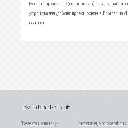
Купить оборудование (выписать счет) Скачать Прайс ли
устройства для удобства проектирования. Программа VL
плагинов.
Links to Important Stuff
Презентация на тему
Антология joint operations