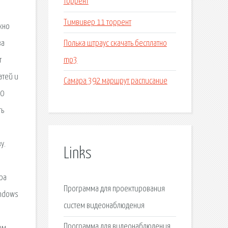
торрент
Тимвивер 11 торрент
жно
Полька штраус скачать бесплатно
за
mp3
т
атей и
Самара 392 маршрут расписание
00
ть
у.
Links
ра
Программа для проектирования
indows
систем видеонаблюдения
Программа для видеонаблюдения