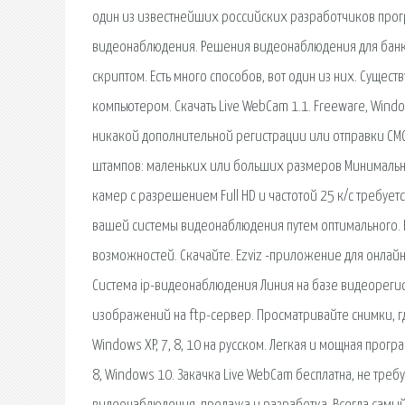
один из известнейших российских разработчиков программ
видеонаблюдения. Решения видеонаблюдения для банков
скриптом. Есть много способов, вот один из них. Сущест
компьютером. Скачать Live WebCam 1.1. Freeware, Windo
никакой дополнительной регистрации или отправки СМС
штампов: маленьких или больших размеров Минимальные 
камер с разрешением Full HD и частотой 25 к/с требуе
вашей системы видеонаблюдения путем оптимального. 
возможностей. Скачайте. Ezviz -приложение для онлайн 
Система ip-видеонаблюдения Линия на базе видеорегис
изображений на ftp-сервер. Просматривайте снимки, гд
Windows XP, 7, 8, 10 на русском. Легкая и мощная прогр
8, Windows 10. Закачка Live WebCam бесплатна, не тре