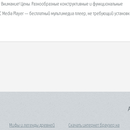
ст Внимание! Цены. Разнообразные конструктивные и функциональные
C Media Player — бесплатный мультимедиа плеер, не требующий установ
A
Мифы и легенды древней
Скачать интернет браузер на