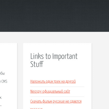
Links to Important
Stuff
обы
у CMS
Наложить один трек на другой
Neospy официальный сайт
x.
Скачать фильм русские не сдаются
 –