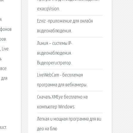
ом
exacqVision.
я
Ezviz -приложение для онлайн
офонов
видеонаблюдения.
ров.
Линия – системы IP-
 Live
видеонаблюдения.
ь
Видеорегистратор.
все.
LiveWebCam - бесплатная
 для
программа для вебкамеры.
Скачать XMEye бесплатно на
компьютер Windows
Легкая и мощная программа для ви
ист.
део на блю