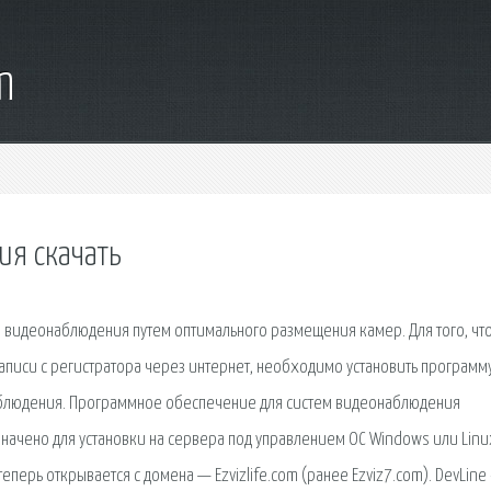
m
я скачать
 видеонаблюдения путем оптимального размещения камер. Для того, чт
писи с регистратора через интернет, необходимо установить программ
наблюдения. Программное обеспечение для систем видеонаблюдения
начено для установки на сервера под управлением ОС Windows или Linu
еперь открывается с домена — Ezvizlife.com (ранее Ezviz7.com). DevLine