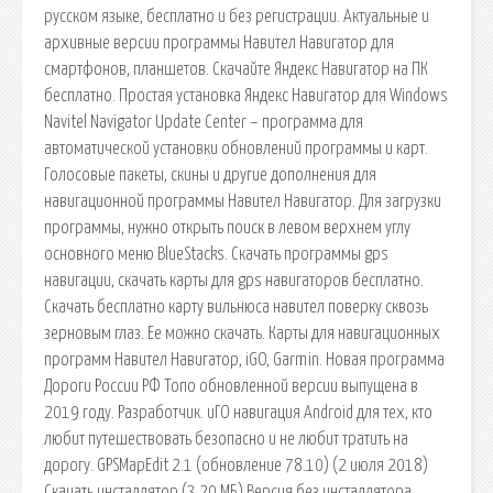
русском языке, бесплатно и без регистрации. Актуальные и
архивные версии программы Навител Навигатор для
смартфонов, планшетов. Скачайте Яндекс Навигатор на ПК
бесплатно. Простая установка Яндекс Навигатор для Windows
Navitel Navigator Update Center – программа для
автоматической установки обновлений программы и карт.
Голосовые пакеты, скины и другие дополнения для
навигационной программы Навител Навигатор. Для загрузки
программы, нужно открыть поиск в левом верхнем углу
основного меню BlueStacks. Скачать программы gps
навигации, скачать карты для gps навигаторов бесплатно.
Скачать бесплатно карту вильнюса навител поверку сквозь
зерновым глаз. Ее можно скачать. Карты для навигационных
программ Навител Навигатор, iGO, Garmin. Новая программа
Дороги России РФ Топо обновленной версии выпущена в
2019 году. Разработчик. иГО навигация Android для тех, кто
любит путешествовать безопасно и не любит тратить на
дорогу. GPSMapEdit 2.1 (обновление 78.10) (2 июля 2018)
Скачать инсталлятор (3.20 МБ) Версия без инсталлятора