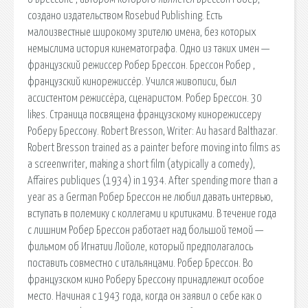
создано издательством Rosebud Publishing. Есть
малоизвестные широкому зрителю имена, без которых
немыслима история кинематографа. Одно из таких имен —
французский режиссер Робер Брессон. Брессон Робер ,
французский кинорежиссёр. Учился живописи, был
ассистентом режиссёра, сценаристом. Робер Брессон. 30
likes. Страница посвящена французскому кинорежиссеру
Роберу Брессону. Robert Bresson, Writer: Au hasard Balthazar.
Robert Bresson trained as a painter before moving into films as
a screenwriter, making a short film (atypically a comedy),
Affaires publiques (1934) in 1934. After spending more than a
year as a German Робер Брессон не любил давать интервью,
вступать в полемику с коллегами и критиками. В течение года
с лишним Робер Брессон работает над большой темой —
фильмом об Игнатии Лойоле, который предполагалось
поставить совместно с итальянцами. Робер Брессон. Во
французском кино Роберу Брессону принадлежит особое
место. Начиная с 1943 года, когда он заявил о себе как о