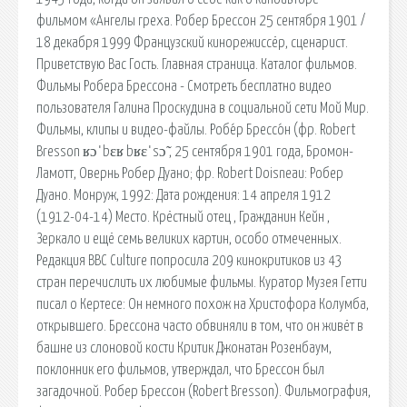
фильмом «Ангелы греха. Робер Брессон 25 сентября 1901 /
18 декабря 1999 Французский кинорежиссёр, сценарист.
Приветствую Вас Гость. Главная страница. Каталог фильмов.
Фильмы Робера Брессона - Смотреть бесплатно видео
пользователя Галина Проскудина в социальной сети Мой Мир.
Фильмы, клипы и видео-файлы. Робе́р Брессо́н (фр. Robert
Bresson ʁɔˈbɛʁ bʁɛˈsɔ̃ , 25 сентября 1901 года, Бромон-
Ламотт, Овернь Робер Дуано; фр. Robert Doisneau: Робер
Дуано. Монруж, 1992: Дата рождения: 14 апреля 1912
(1912-04-14) Место. Крёстный отец , Гражданин Кейн ,
Зеркало и ещё семь великих картин, особо отмеченных.
Редакция BBC Culture попросила 209 кинокритиков из 43
стран перечислить их любимые фильмы. Куратор Музея Гетти
писал о Кертесе: Он немного похож на Христофора Колумба,
открывшего. Брессона часто обвиняли в том, что он живёт в
башне из слоновой кости Критик Джонатан Розенбаум,
поклонник его фильмов, утверждал, что Брессон был
загадочной. Робер Брессон (Robert Bresson). Фильмография,