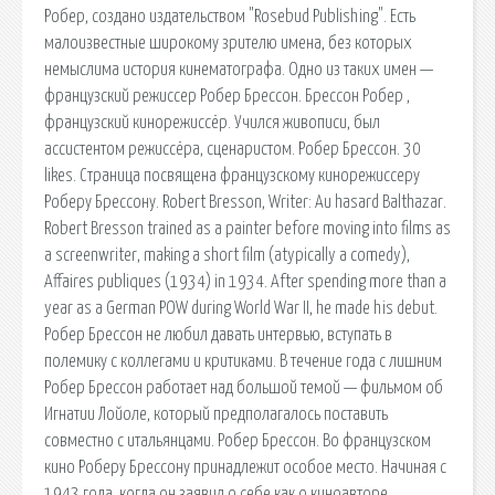
Робер, создано издательством "Rosebud Publishing". Есть
малоизвестные широкому зрителю имена, без которых
немыслима история кинематографа. Одно из таких имен —
французский режиссер Робер Брессон. Брессон Робер ,
французский кинорежиссёр. Учился живописи, был
ассистентом режиссёра, сценаристом. Робер Брессон. 30
likes. Страница посвящена французскому кинорежиссеру
Роберу Брессону. Robert Bresson, Writer: Au hasard Balthazar.
Robert Bresson trained as a painter before moving into films as
a screenwriter, making a short film (atypically a comedy),
Affaires publiques (1934) in 1934. After spending more than a
year as a German POW during World War II, he made his debut.
Робер Брессон не любил давать интервью, вступать в
полемику с коллегами и критиками. В течение года с лишним
Робер Брессон работает над большой темой — фильмом об
Игнатии Лойоле, который предполагалось поставить
совместно с итальянцами. Робер Брессон. Во французском
кино Роберу Брессону принадлежит особое место. Начиная с
1943 года, когда он заявил о себе как о киноавторе