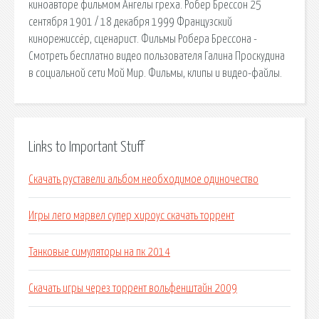
киноавторе фильмом Ангелы греха. Робер Брессон 25
сентября 1901 / 18 декабря 1999 Французский
кинорежиссёр, сценарист. Фильмы Робера Брессона -
Смотреть бесплатно видео пользователя Галина Проскудина
в социальной сети Мой Мир. Фильмы, клипы и видео-файлы.
Links to Important Stuff
Скачать руставели альбом необходимое одиночество
Игры лего марвел супер хироус скачать торрент
Танковые симуляторы на пк 2014
Скачать игры через торрент вольфенштайн 2009