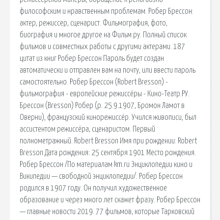
философским и нравственным проблемам. Робер Брессон:
актер, режиссер, сценарист. Фильмография, фото,
биография и многое другое на Фильм.ру. Полный список
фильмов и совместных работы с другими актерами. 187
цитат из книг Робер Брессон Пароль будет создан
автоматически и отправлен вам на почту, или ввести пароль
самостоятельно. Робер Брессон (Robert Bresson) -
фильмография - европейские режиссёры - Кино-Театр.РУ.
Брессон (Bresson) Робер (р. 25.9.1907, Бромон Ламот в
Оверни), французский кинорежиссёр. Учился живописи, был
ассистентом режиссёра, сценаристом. Первый
полнометражный. Robert Bresson Имя при рождении: Robert
Bresson Дата рождения: 25 сентября 1901 Место рождения.
Робер Брессон /По материалам km.ru Энциклопедии кино и
Википедии — свободной энциклопедии/. Робер Брессон
родился в 1907 году. Он получил художественное
образование и через много лет скажет фразу. Робер Брессон
— главные новости 2019. 77 фильмов, которые Тарковский