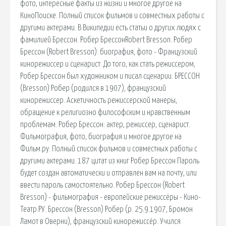
фото, интересные факты из жизни и многое другое на
КиноПоиске. Полный список фильмов и совместных работы с
другими актерами. В Википедии есть статьи о других людях с
фамилией Брессон. Робер БрессонRobert Bresson. Робер
Брессон (Robert Bresson): биография, фото - Французский
кинорежиссер и сценарист. До того, как стать режиссером,
Робер Брессон был художником и писал сценарии. БРЕССОН
(Bresson) Робер (родился в 1907), французский
кинорежиссер. Аскетичность режиссерской манеры,
обращение к религиозно философским и нравственным
проблемам. Робер Брессон: актер, режиссер, сценарист.
Фильмография, фото, биография и многое другое на
Фильм.ру. Полный список фильмов и совместных работы с
другими актерами. 187 цитат из книг Робер Брессон Пароль
будет создан автоматически и отправлен вам на почту, или
ввести пароль самостоятельно. Робер Брессон (Robert
Bresson) - фильмография - европейские режиссёры - Кино-
Театр.РУ. Брессон (Bresson) Робер (р. 25.9.1907, Бромон
Ламот в Оверни), французский кинорежиссёр. Учился