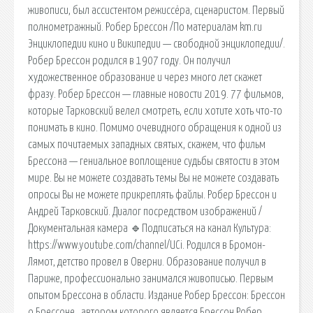
живописи, был ассистентом режиссёра, сценаристом. Первый
полнометражный. Робер Брессон /По материалам km.ru
Энциклопедии кино и Википедии — свободной энциклопедии/.
Робер Брессон родился в 1907 году. Он получил
художественное образование и через много лет скажет
фразу. Робер Брессон — главные новости 2019. 77 фильмов,
которые Тарковский велел смотреть, если хотите хоть что-то
понимать в кино. Помимо очевидного обращения к одной из
самых почитаемых западных святых, скажем, что фильм
Брессона — гениальное воплощение судьбы святости в этом
мире. Вы не можете создавать темы Вы не можете создавать
опросы Вы не можете прикреплять файлы. Робер Брессон и
Андрей Тарковский. Диалог посредством изображений /
Документальная камера 🔹Подписаться на канал Культура:
https://www.youtube.com/channel/UCi. Родился в Бромон-
Лямот, детство провел в Оверни. Образование получил в
Париже, профессионально занимался живописью. Первым
опытом Брессона в области. Издание Робер Брессон: Брессон
о Брессоне , автором которого является Брессон Робер,