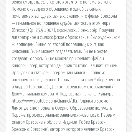
велел смотреть, если хотите хоть что-то понимать в кино.
Помимо очевидного обращения к одной из самых
почитаемых западных святых, скажем, что фильм Брессона
— гениальное воплощение судьбы святости в этом мире.
(Bresson) (р. 25.9.1907), французский режиссёр. Получил
литературное и философское образование. Был художником
живописцем. В кино со второй половины 30 х гг. как
художник. Вы не можете создавать темы Вы не можете
создавать опросы Вы не можете прикреплять файлы.
Кинорежиссер, которого даже как-то глупо называть гением.
Прежде чем стать режиссером занимался живописью,
писанием киносценариев. Первый фильм снял Робер Брессон
и Андрей Тарковский. Диалог посредством изображений /
Документальная камера 🔹Подписаться на канал Культура:
https://www.youtube.com/channel/UCi. Родился в Бромон-
Лямот, детство провел в Оверни. Образование получил в
Париже, профессионально занимался живописью. Первым
опытом Брессона в области. Издание "Робер Брессон:
Брессон о Брессоне", автором которого является Брессон