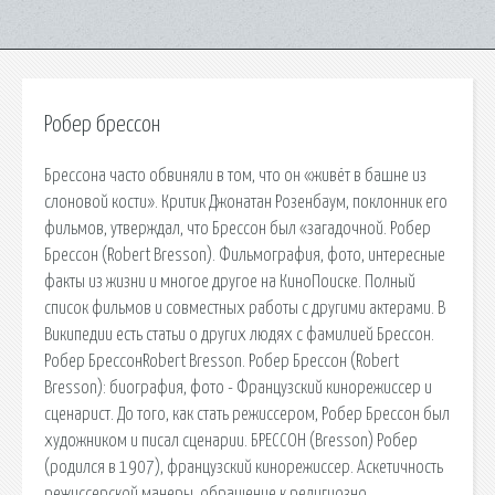
Робер брессон
Брессона часто обвиняли в том, что он «живёт в башне из
слоновой кости». Критик Джонатан Розенбаум, поклонник его
фильмов, утверждал, что Брессон был «загадочной. Робер
Брессон (Robert Bresson). Фильмография, фото, интересные
факты из жизни и многое другое на КиноПоиске. Полный
список фильмов и совместных работы с другими актерами. В
Википедии есть статьи о других людях с фамилией Брессон.
Робер БрессонRobert Bresson. Робер Брессон (Robert
Bresson): биография, фото - Французский кинорежиссер и
сценарист. До того, как стать режиссером, Робер Брессон был
художником и писал сценарии. БРЕССОН (Bresson) Робер
(родился в 1907), французский кинорежиссер. Аскетичность
режиссерской манеры, обращение к религиозно