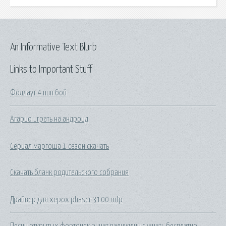
An Informative Text Blurb
Links to Important Stuff
Фоллаут 4 пип бой
Агарио играть на андроид
Сериал маргоша 1 сезон скачать
Скачать бланк родительского собрания
Драйвер для херох phaser 3100 mfp
Песни открытых форточек ринат валиуллин скачать бесплатно