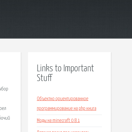
Links to Important
Stuff
выбор
Объектно ориентированное
доел
программирование на php книга
абочий
Моды на minecraft 0 8 1