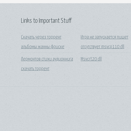
Links to Important Stuff
Скачать через торрент
Игра не запускается пишет
альбомы жанны фриске
отсутствует msvcp110 dll
Лермонтов стихи аудиокнига
Msvcrt20 dll
скачать торрент