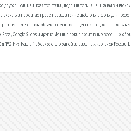
другое. Если Вам нравятся статьи, подпишитесь на наш канал в Яндекс 
но скачать интересные презентации, а также шаблоны и фоны для презе
и с разным количеством объектов: есть полноценные. Подборка программ
, Prezi, Google Slides и другие. Лучшие яркие позитивные весенние обои
д №2: Имя Карла Фаберже стало одной из визитных карточек России. Е