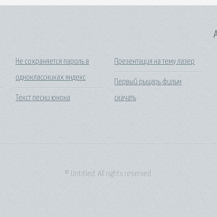
A
Не сохраняется пароль в
Презентация на тему лазер
одноклассниках яндекс
Первый рыцарь фильм
Текст песни юнона
скачать
© Untitled. All rights reserved.