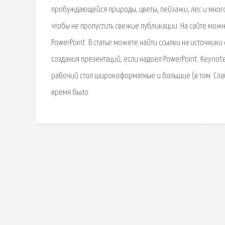
пробуждающейся природы, цветы, пейзажи, лес и многое 
чтобы не пропустить свежие публикации. На сайте мож
PowerPoint. В статье можете найти ссылки на источник
создания презентаций, если надоел PowerPoint. Keynote
рабочий стол широкоформатные и большие (в том. Слай
время было.