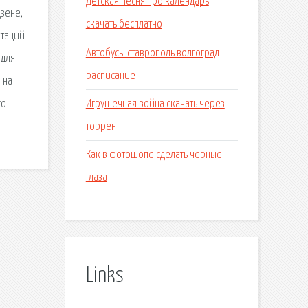
Детская песня про календарь
Дзене,
скачать бесплатно
нтаций
Автобусы ставрополь волгоград
 для
расписание
 на
Игрушечная война скачать через
го
торрент
Как в фотошопе сделать черные
глаза
Links