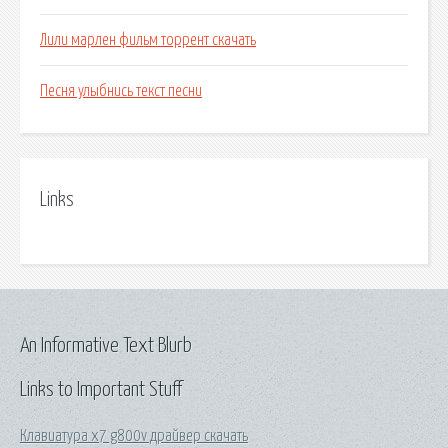
Лили марлен фильм торрент скачать
Песня улыбнись текст песни
Links
An Informative Text Blurb
Links to Important Stuff
Клавиатура x7 g800v драйвер скачать