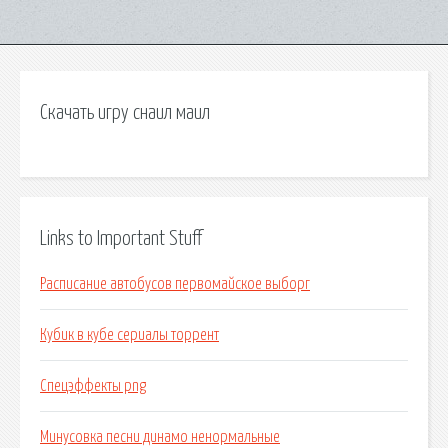
Скачать игру снаил маил
Links to Important Stuff
Расписание автобусов первомайское выборг
Кубик в кубе сериалы торрент
Спецэффекты png
Минусовка песни динамо ненормальные