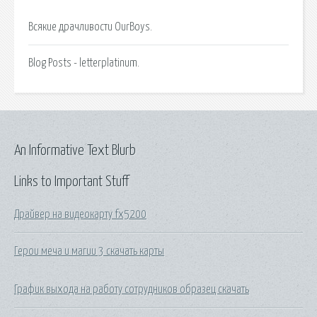
Всякие драчливости OurBoys.
Blog Posts - letterplatinum.
An Informative Text Blurb
Links to Important Stuff
Драйвер на видеокарту fx5200
Герои меча и магии 3 скачать карты
График выхода на работу сотрудников образец скачать