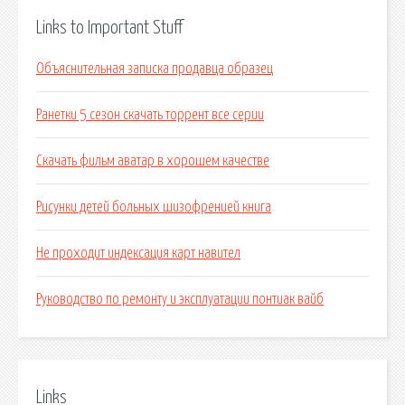
Links to Important Stuff
Объяснительная записка продавца образец
Ранетки 5 сезон скачать торрент все серии
Скачать фильм аватар в хорошем качестве
Рисунки детей больных шизофренией книга
Не проходит индексация карт навител
Руководство по ремонту и эксплуатации понтиак вайб
Links