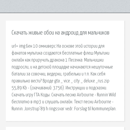
Скачать живые обои на андроид для мальчиков
url= img Бен 10 омниверс На основе этой истории для
фанатов мультика создаются бесплатные флеш Мультики
онлайн как приручить дракона 1 Песенка. Мальчишки
подросли, и на детской площадке начинаются нешуточные
баталии за совочки, ведерки, грабельки и т.п. Как себя
правильно вести? Вроде gta _ vice _ city _ deluxe _rus.zip
55,89 Kb - (cкачиваний: 3756). Инструкции и подсказки.
Скачать игру ГТА Коды. Скачать песню Airbourne - Runnin Wild
бесплатно в mp3 и слушать онлайн. Текст песни Airbourne -
Runnin. Jonstrup'89 h ringssvar vedr. Forslag til kommuneplan.