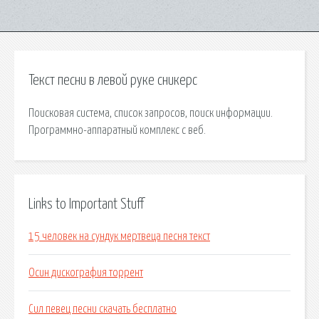
Текст песни в левой руке сникерс
Поисковая сиcтема, список запросов, поиск информации.
Программно-аппаратный комплекс с веб.
Links to Important Stuff
15 человек на сундук мертвеца песня текст
Осин дискография торрент
Сил певец песни скачать бесплатно