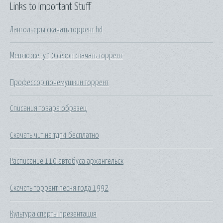
Links to Important Stuff
Лангольеры скачать торрент hd
Меняю жену 10 сезон скачать торрент
Профессор почемушкин торрент
Списания товара образец
Скачать чит на тдп4 бесплатно
Расписание 110 автобуса архангельск
Скачать торрент песня года 1992
Культура спарты презентация