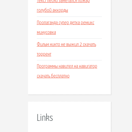
Текст песни заметался пожар
голубой аккорды
Пропаганда супер детка ремикс
минусовка
Фильм никто не выжил 2 скачать
торрент
Программы навител на навигатор
скачать бесплатно
Links