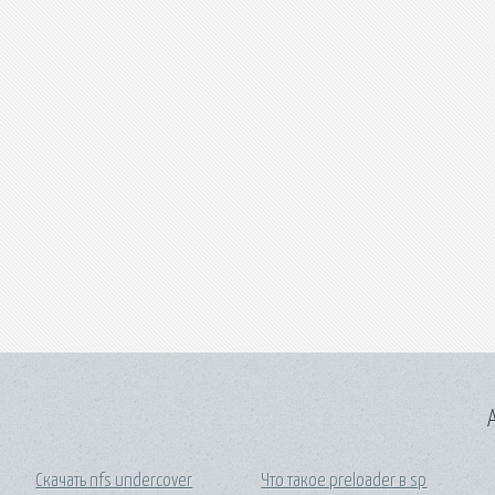
A
Скачать nfs undercover
Что такое preloader в sp