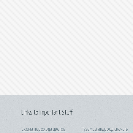
Links to Important Stuff
Схема перехода цветов
Туземцы андроид скачать