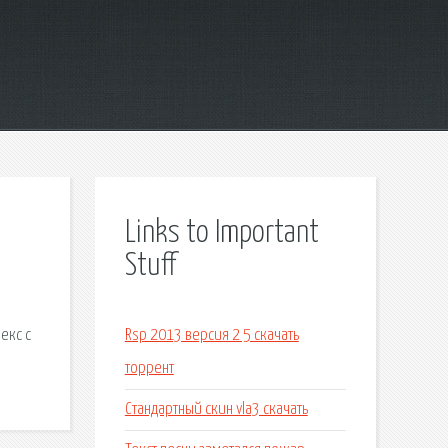
Links to Important
Stuff
екс с
Rsp 2013 версия 2 5 скачать
торрент
Стандартный скин vla3 скачать