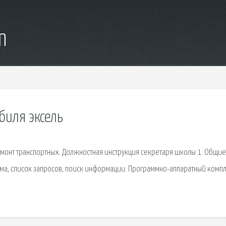
m
биля эксель
ремонт транспортных. Должностная инструкция секретаря школы 1. Общие
ема, список запросов, поиск информации. Программно-аппаратный компл