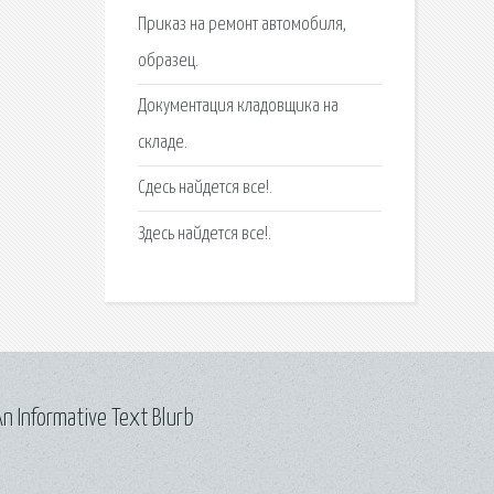
Приказ на ремонт автомобиля,
образец.
Документация кладовщика на
складе.
Сдесь найдется все!.
Здесь найдется все!.
n Informative Text Blurb