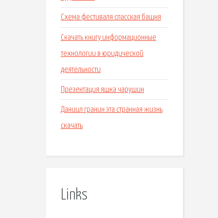
Схема фестиваля спасская башня
Скачать книгу информационные
технологии в юридической
деятельности
Презентация яшка чарушин
Даниил гранин эта странная жизнь
скачать
Links