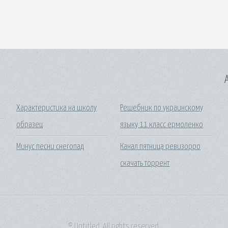
A
Характеристика на школу
Решебник по украинскому
образец
языку 11 класс ермоленко
Минус песни снегопад
Канал пятница ревизорро
скачать торрент
© Untitled. All rights reserved.