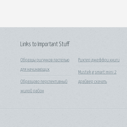
Links to Important Stuff
Образцы рисунков пастелью
Рихтер джеффри книги
для начинающих
Mustek g smart mini 2
Образцово перспективный
драйвер скачать
жилой район