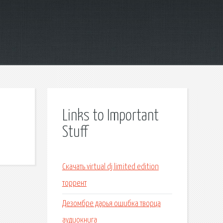
Links to Important
Stuff
Скачать virtual dj limited edition
торрент
Дезомбре дарья ошибка творца
аудиокнига