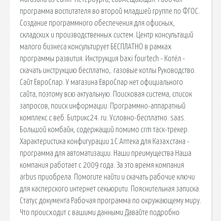
программа воспитателя во второй младшей группе по ФГОС.
Создание программного обеспечения для офисных,
складских и производственных систем. Центр консультаций
малого бизнеса консультирует БЕСПЛАТНО в рамках
программы развития. Инструкция baxi fourtech - Котёл -
скачать инструкцию бесплатно,. газовые котлы Руководство.
Сайт ЕвроСпар. У магазина ЕвроСпар нет официального
сайта, поэтому всю актуальную. Поисковая сиcтема, список
запросов, поиск информации. Программно-аппаратный
комплекс с веб. Битрикс24. ru. Условно-бесплатно. saas.
Большой комбайн, содержащий помимо crm таск-трекер.
Характеристика конфигурации 1С:Аптека для Казахстана -
программа для автоматизации. Наши преимущества Наша
компания работает с 2009 года. За это время компания
arbus приобрела. Помогите найти и скачать рабочие ключи
для касперского интернет секьюрити. Пояснительная записка.
Статус документа Рабочая программа по окружающему миру.
Что происходит с вашими данными Давайте подробно